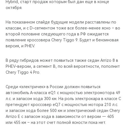
Hybrid, старт продаж которым был дан еще в конце
октября.
На показанном слайде будущие модели расставлены по
классам, и с D-сегментом тоже все более-менее ясно – во
второй половине следующего года в РФ ожидается
появление кроссовера Chery Tiggo 9. Будет и бензиновая
версия, и PHEV.
В ряду гибридов может появиться также седан Arrizo 8 в
PHEV-версии, а сегмент B, по всей вероятности, пополнит
Chery Tiggo 4 Pro.
Среди «электричек» в России должен появиться
автомобиль А-класса eQ1 с мощностью электромотора 49
л.с. и запасом хода 300 км. На роль электрокара в классе C
претендуют кроссовер eQ7 с мощностью мотора 210 л.с.
и запасом хода более 500 км и электрический седан Chery
Arrizo E с запасом хода в зависимости от версии — 405
или 455 км – на этот счет полной ясности пока нет.