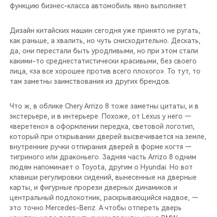
функцию бизнес-класса автомобиль явно выполняет.
Дизайн китайских машин сегодня уже принято не ругать,
как раньше, а хвалить, но чуть снисходительно. Дескать,
да, они перестали быть уродливыми, но при этом стали
какими-то среднестатистически красивыми, без своего
лица, «за все хорошее против всего плохого». То тут, то
там заметны заимствования из других брендов.
Что ж, в облике Chery Arrizo 8 тоже заметны цитаты, и в
экстерьере, и в интерьере. Похоже, от Lexus у него —
«веретено» в оформлении передка, световой логотип,
который при открывании дверей высвечивается на земле,
внутренние ручки отпирания дверей в форме когтя —
тигриного или драконьего. Задняя часть Arrizo 8 одним
людям напоминает о Toyota, другим о Hyundai. Но вот
клавиши регулировки сидений, вынесенные на дверные
карты, и фигурные прорези дверных динамиков и
центральный подлокотник, раскрывающийся надвое, —
это точно Mercedes-Benz. А чтобы отпереть дверь