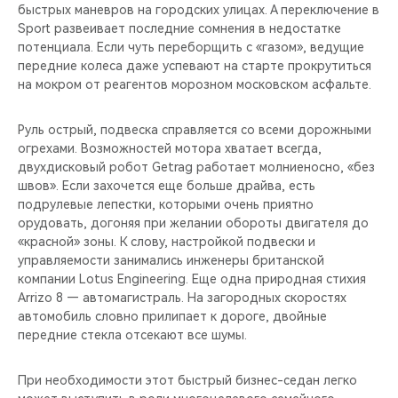
быстрых маневров на городских улицах. А переключение в
Sport развеивает последние сомнения в недостатке
потенциала. Если чуть переборщить с «газом», ведущие
передние колеса даже успевают на старте прокрутиться
на мокром от реагентов морозном московском асфальте.
Руль острый, подвеска справляется со всеми дорожными
огрехами. Возможностей мотора хватает всегда,
двухдисковый робот Getrag работает молниеносно, «без
швов». Если захочется еще больше драйва, есть
подрулевые лепестки, которыми очень приятно
орудовать, догоняя при желании обороты двигателя до
«красной» зоны. К слову, настройкой подвески и
управляемости занимались инженеры британской
компании Lotus Engineering. Еще одна природная стихия
Arrizo 8 — автомагистраль. На загородных скоростях
автомобиль словно прилипает к дороге, двойные
передние стекла отсекают все шумы.
При необходимости этот быстрый бизнес-седан легко