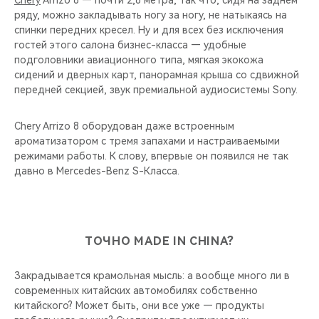
Chery
Arrizo 8 — почти 2,8 метра, так что, сидя на заднем
ряду, можно закладывать ногу за ногу, не натыкаясь на
спинки передних кресел. Ну и для всех без исключения
гостей этого салона бизнес-класса — удобные
подголовники авиационного типа, мягкая экокожа
сидений и дверных карт, панорамная крыша со сдвижной
передней секцией, звук премиальной аудиосистемы Sony.
Chery Arrizo 8 оборудован даже встроенным
ароматизатором с тремя запахами и настраиваемыми
режимами работы. К слову, впервые он появился не так
давно в Mercedes-Benz S-Класса.
ТОЧНО MADE IN CHINA?
Закрадывается крамольная мысль: а вообще много ли в
современных китайских автомобилях собственно
китайского? Может быть, они все уже — продукты