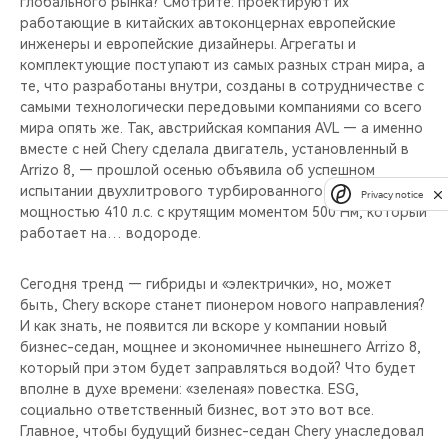
глобального рынка? Смотрите: проектируют их
работающие в китайских автоконцернах европейские
инженеры и европейские дизайнеры. Агрегаты и
комплектующие поступают из самых разных стран мира, а
те, что разработаны внутри, созданы в сотрудничестве с
самыми технологически передовыми компаниями со всего
мира опять же. Так, австрийская компания AVL — а именно
вместе с ней Chery сделала двигатель, установленный в
Arrizo 8, — прошлой осенью объявила об успешном
испытании двухлитрового турбированного мотора
Privacy notice
мощностью 410 л.с. с крутящим моментом 500 Нм, который
работает на… водороде.
Сегодня тренд — гибриды и «электрички», но, может
быть, Chery вскоре станет пионером нового направления?
И как знать, не появится ли вскоре у компании новый
бизнес-седан, мощнее и экономичнее нынешнего Arrizo 8,
который при этом будет заправляться водой? Что будет
вполне в духе времени: «зеленая» повестка. ESG,
социально ответственный бизнес, вот это вот все.
Главное, чтобы будущий бизнес-седан Chery унаследовал