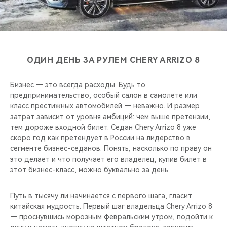
CHERY REMOTE
CHERY И СПОРТ
НАШИ МЕРОПРИЯТИЯ
ОДИН ДЕНЬ ЗА РУЛЕМ CHERY ARRIZO 8
ВИДЕООБЗОРЫ
Бизнес — это всегда расходы. Будь то
предпринимательство, особый салон в самолете или
CHERY ДЛЯ ДЕТЕЙ
класс престижных автомобилей — неважно. И размер
затрат зависит от уровня амбиций: чем выше претензии,
тем дороже входной билет. Седан Chery Arrizo 8 уже
скоро год как претендует в России на лидерство в
сегменте бизнес-седанов. Понять, насколько по праву он
это делает и что получает его владелец, купив билет в
этот бизнес-класс, можно буквально за день.
Путь в тысячу ли начинается с первого шага, гласит
китайская мудрость. Первый шаг владельца Chery Arrizo 8
— проснувшись морозным февральским утром, подойти к