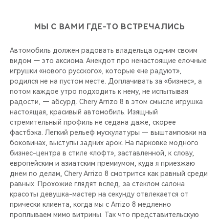
МЫ С ВАМИ ГДЕ-ТО ВСТРЕЧАЛИСЬ
Автомобиль должен радовать владельца одним своим
видом — это аксиома. Анекдот про ненастоящие елочные
игрушки «нового русского», которые «не радуют»,
родился не на пустом месте. Доплачивать за «бизнес», а
потом каждое утро подходить к нему, не испытывая
радости, — абсурд. Chery Arrizo 8 в этом смысле игрушка
настоящая, красивый автомобиль. Изящный
стремительный профиль не седана даже, скорее
фастбэка. Легкий рельеф мускулатуры — выштамповки на
боковинах, выступы задних арок. На парковке модного
бизнес-центра в стиле «лофт», заставленной, к слову,
европейским и азиатским премиумом, куда я приезжаю
днем по делам, Chery Arrizo 8 смотрится как равный среди
равных. Прохожие глядят вслед, за стеклом салона
красоты девушка-мастер на секунду отвлекается от
прически клиента, когда мы с Arrizo 8 медленно
проплываем мимо витрины. Так что представительскую