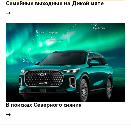
CHERY REMOTE
Семейные выходные на Дикой мяте
CHERY И СПОРТ
НАШИ МЕРОПРИЯТИЯ
ВИДЕООБЗОРЫ
CHERY ДЛЯ ДЕТЕЙ
В поисках Северного сияния