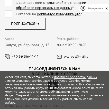
в соответствии с
политикой в отношении
обработки персональных данных
*
Privacy notice
Согласен на
рекламную коммуникацию
*
ПОДПИСАТЬСЯ
Адрес:
Режим работы:
Калуга, ул. Зерновая, д. 15
пн-вс: 09:00-20:00
+7 (484) 256-11-11
avto_bas@mail.ru
ПРИСОЕДИНЯЙТЕСЬ К НАМ
В СОЦИАЛЬНЫХ СЕТЯХ:
Используя сайт, вы соглашаетесь с
политикой обработки данных
и использованием cookies вашего браузера. Cookies можно
отключить в любой момент в настройках браузера. Для обеспечения
оптимальной работы и улучшения пользовательского опыта на сайте
могут использоваться системы веб-аналитики (в том числе
СПЕЦПРЕДЛОЖЕНИЯ
Яндекс.Метрика). Продолжая использование сайта, Вы соглашаетесь
с применением указанных технологий и размещением cookie-
файлов.
© 2026 Анкар
© 2026 ООО «ТЕНЕТ РУС»
ЗАПИСЬ НА ТЕСТ-ДРАЙВ