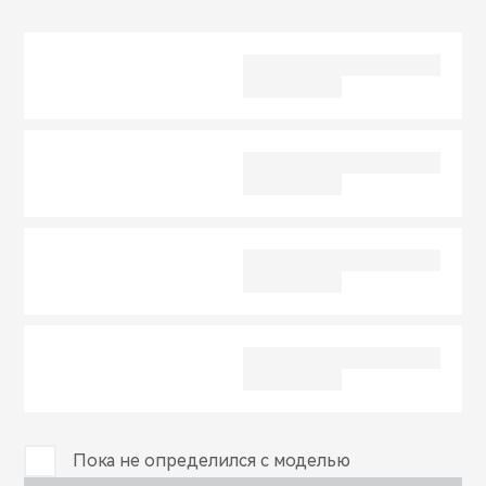
CHERY REMOTE
CHERY И СПОРТ
НАШИ МЕРОПРИЯТИЯ
ВИДЕООБЗОРЫ
CHERY ДЛЯ ДЕТЕЙ
Пока не определился с моделью