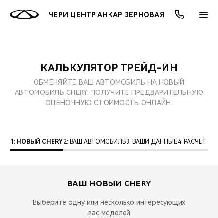
ЧЕРИ ЦЕНТР АНКАР ЗЕРНОВАЯ
КАЛЬКУЛЯТОР ТРЕЙД-ИН
ОНЛАЙН СЕРВИСЫ
ПОКУПАТЕЛЯМ
ВЛАДЕЛЬЦАМ
О КОМПАНИИ
МИР CHERY
МОДЕЛИ
АКЦИИ
ОБМЕНЯЙТЕ ВАШ АВТОМОБИЛЬ НА НОВЫЙ
АВТОМОБИЛЬ CHERY. ПОЛУЧИТЕ ПРЕДВАРИТЕЛЬНУЮ
ВЫБОР И ПОКУПКА
СЕРВИС
АКСЕССУАРЫ
ВЫГОДЫ И АКЦИИ
ВЫБОР И ПОКУПКА
О НАС
ВСЕ МОДЕЛИ
ОЦЕНОЧНУЮ СТОИМОСТЬ ОНЛАЙН.
КРЕДИТ И СТРАХОВАНИЕ
ЗАПЧАСТИ И АКСЕССУАРЫ
О БРЕНДЕ
КРЕДИТ
МЫ В СОЦСЕТЯХ
КРОССОВЕРЫ
1: НОВЫЙ CHERY
2: ВАШ АВТОМОБИЛЬ
3: ВАШИ ДАННЫЕ
4: РАСЧЕТ 
ПОДДЕРЖКА
CHERY В СОЦСЕТЯХ
СЕДАНЫ
CHERY CONNECT
ЛЮДИ CHERY
ВАШ НОВЫЙ
CHERY
НОВИНКИ
БЛАГОТВОРИТЕЛЬНОСТЬ
Выберите одну или несколько интересующих
вас моделей