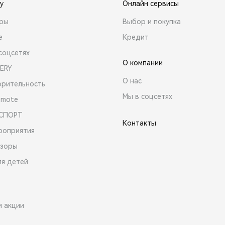
y
Онлайн сервисы
ары
Выбор и покупка
е
Кредит
соцсетях
О компании
ERY
О нас
орительность
Мы в соцсетях
emote
 СПОРТ
Контакты
роприятия
зоры
ля детей
и акции