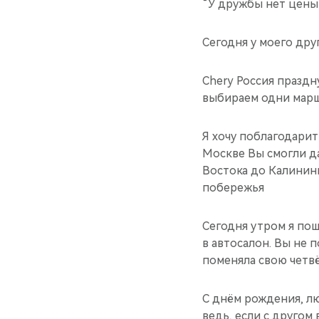
“У дружбы нет це
Сегодня у моего дру
Chery Россия праздн
выбираем одни маршр
Я хочу поблагодарит
Москве Вы смогли д
Востока до Калининг
побережья
Сегодня утром я пош
в автосалон. Вы не п
поменяла свою четвё
С днём рождения, л
ведь, если с другом