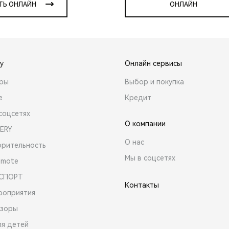
ТЬ ОНЛАЙН
ОНЛАЙН
y
Онлайн сервисы
ары
Выбор и покупка
е
Кредит
соцсетях
О компании
ERY
О нас
орительность
Мы в соцсетях
emote
 СПОРТ
Контакты
роприятия
зоры
ля детей