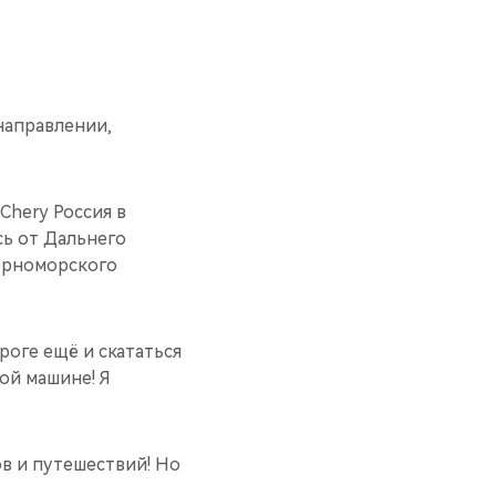
 направлении,
Chery Россия в
сь от Дальнего
Черноморского
роге ещё и скататься
вой машине! Я
в и путешествий! Но